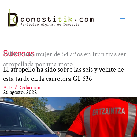
Ir
al
contenido
Sucesos
Fallece una mujer de 54 años en Irun tras ser
atropellada por una moto
El atropello ha sido sobre las seis y veinte de
esta tarde en la carretera GI-636
A. E. / Redacción
26 agosto, 2022