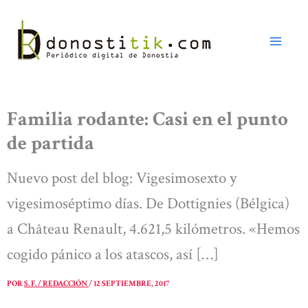
Ir
al
contenido
Familia rodante: Casi en el punto
de partida
Nuevo post del blog: Vigesimosexto y
vigesimoséptimo días. De Dottignies (Bélgica)
a Château Renault, 4.621,5 kilómetros. «Hemos
cogido pánico a los atascos, así […]
POR
S. F. / REDACCIÓN
/
12 SEPTIEMBRE, 2017