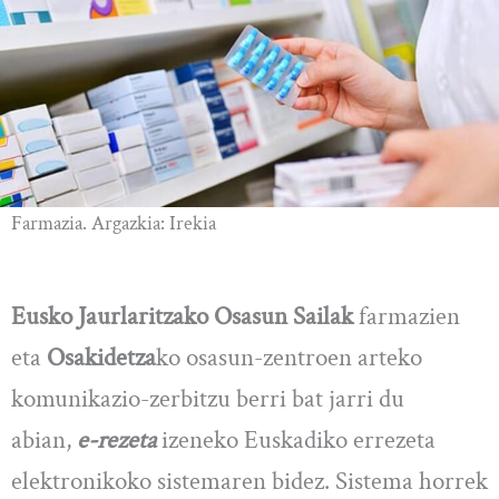
Farmazia. Argazkia: Irekia
Eusko Jaurlaritzako Osasun Sailak
farmazien
eta
Osakidetza
ko osasun-zentroen arteko
komunikazio-zerbitzu berri bat jarri du
abian,
e-rezeta
izeneko Euskadiko errezeta
elektronikoko sistemaren bidez. Sistema horrek