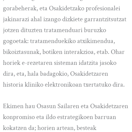
gorabeherak, eta Osakidetzako profesionalei
jakinarazi ahal izango dizkiete garrantzitsutzat
jotzen dituzten tratamenduari buruzko
gogoetak: tratamenduekiko atxikimendua,
bikoiztasunak, botiken interakzioa, etab. Ohar
horiek e-rezetaren sisteman idatzita jasoko
dira, eta, hala badagokio, Osakidetzaren
historia kliniko elektronikoan txertatuko dira.
Ekimen hau Osasun Sailaren eta Osakidetzaren
konpromiso eta ildo estrategikoen barruan
kokatzen da; horien artean, besteak