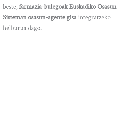
beste,
farmazia-bulegoak Euskadiko Osasun
Sisteman osasun-agente gisa
integratzeko
helburua dago.