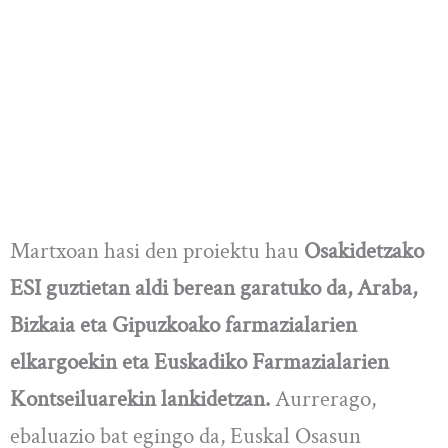
Martxoan hasi den proiektu hau
Osakidetzako
ESI guztietan aldi berean garatuko da, Araba,
Bizkaia eta Gipuzkoako farmazialarien
elkargoekin eta Euskadiko Farmazialarien
Kontseiluarekin lankidetzan.
Aurrerago,
ebaluazio bat egingo da, Euskal Osasun