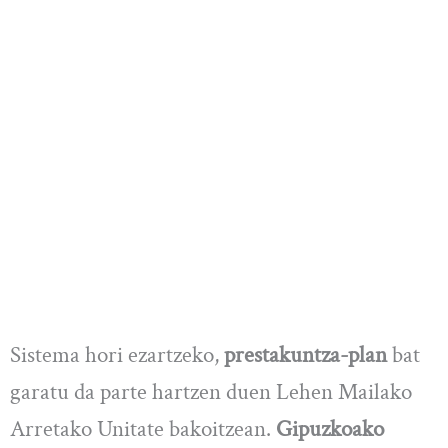
Sistema hori ezartzeko,
prestakuntza-plan
bat
garatu da parte hartzen duen Lehen Mailako
Arretako Unitate bakoitzean.
Gipuzkoako