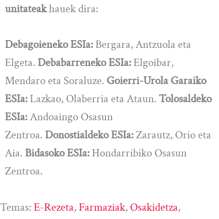
unitateak
hauek dira:
Debagoieneko ESIa:
Bergara, Antzuola eta
Elgeta.
Debabarreneko ESIa:
Elgoibar,
Mendaro eta Soraluze.
Goierri-Urola Garaiko
ESIa:
Lazkao, Olaberria eta Ataun.
Tolosaldeko
ESIa:
Andoaingo Osasun
Zentroa.
Donostialdeko ESIa:
Zarautz, Orio eta
Aia.
Bidasoko ESIa:
Hondarribiko Osasun
Zentroa.
Temas:
E-Rezeta
, 
Farmaziak
, 
Osakidetza
, 