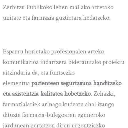
Zerbitzu Publikoko lehen mailako arretako
unitate eta farmazia guztietara hedatzeko.
Esparru horietako profesionalen arteko
komunikazioa indartzera bideratutako proiektu
aitzindaria da, eta funtsezko
elementua
pazienteen segurtasuna handitzeko
eta asistentzia-kalitatea hobetzeko
. Zehazki,
farmazialariek arinago kudeatu ahal izango
dituzte farmazia-bulegoaren eguneroko
jardunean gertatzen diren urgentziazko