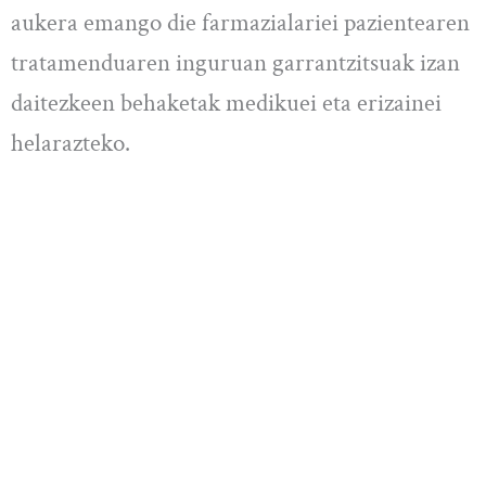
aukera emango die farmazialariei pazientearen
tratamenduaren inguruan garrantzitsuak izan
daitezkeen behaketak medikuei eta erizainei
helarazteko.