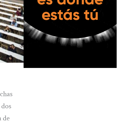
echas
s dos
a de