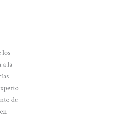
 los
 a la
rías
experto
ento de
 en