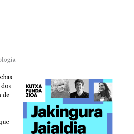
ología
echas
s dos
a de
 que