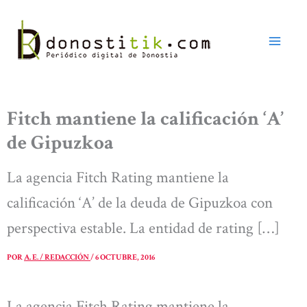
Ir
al
contenido
Fitch mantiene la calificación ‘A’
de Gipuzkoa
La agencia Fitch Rating mantiene la
calificación ‘A’ de la deuda de Gipuzkoa con
perspectiva estable. La entidad de rating […]
POR
A. E. / REDACCIÓN
/
6 OCTUBRE, 2016
La agencia Fitch Rating mantiene la