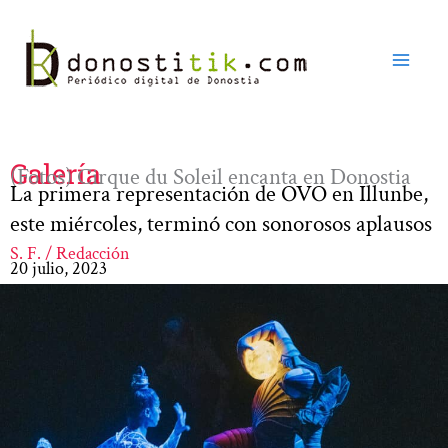
Ir
al
contenido
Galería
(Fotos) Cirque du Soleil encanta en Donostia
La primera representación de OVO en Illunbe,
este miércoles, terminó con sonorosos aplausos
S. F. / Redacción
20 julio, 2023