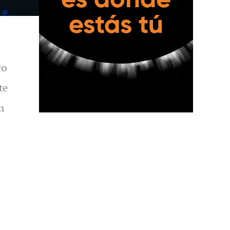
ro
te
n