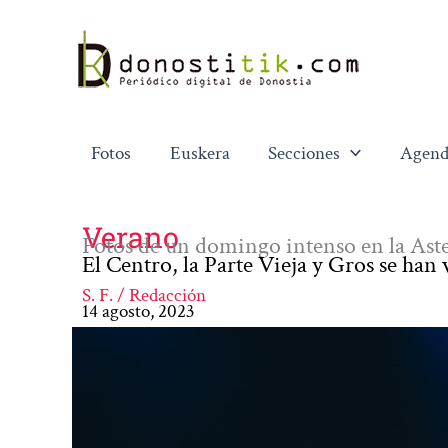
Ir
al
contenido
Fotos
Euskera
Secciones
Agend
Verano
Fotos de un domingo intenso en la Ast
El Centro, la Parte Vieja y Gros se han 
S. F. / Redacción
14 agosto, 2023