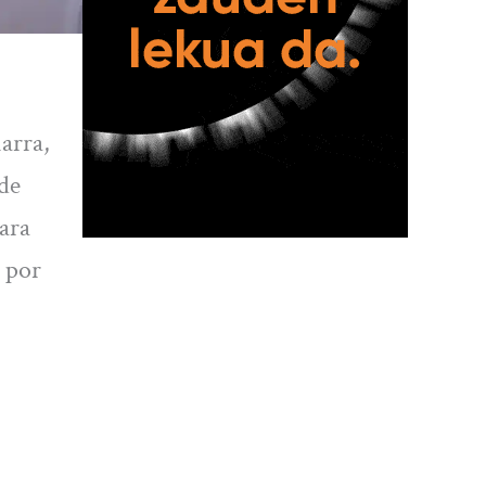
arra,
de
ara
 por