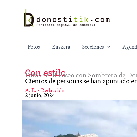
Ir
al
contenido
Fotos
Euskera
Secciones
Agend
Con estilo
Fotos del II Paseo con Sombrero de Do
Cientos de personas se han apuntado 
A. E. / Redacción
2 junio, 2024