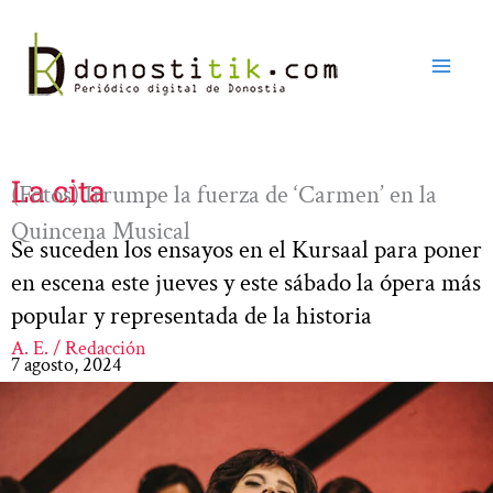
Ir
al
contenido
La cita
(Fotos) Irrumpe la fuerza de ‘Carmen’ en la
Quincena Musical
Se suceden los ensayos en el Kursaal para poner
en escena este jueves y este sábado la ópera más
popular y representada de la historia
A. E. / Redacción
7 agosto, 2024