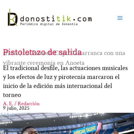
Ir
al
contenido
Pistoletazo de salida
(Fotos) La Donosti Cup 2025 arranca con una
vibrante ceremonia en Anoeta
El tradicional desfile, las actuaciones musicales
y los efectos de luz y pirotecnia marcaron el
inicio de la edición más internacional del
torneo
A. E. / Redacción
9 julio, 2025