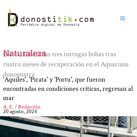
Ir
al
contenido
Naturaleza
(Fotos) Liberadas tres tortugas bobas tras
cuatro meses de recuperación en el Aquarium
donostiarra
'Aquiles', 'Pirata' y 'Portu', que fueron
encontradas en condiciones críticas, regresan al
mar
A. E. / Redacción
20 agosto, 2024