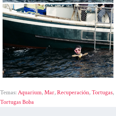
Temas:
Aquarium
, 
Mar
, 
Recuperación
, 
Tortugas
, 
Tortugas Boba