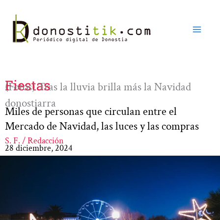
Ir
al
contenido
Fiestas
(Fotos) Tras la lluvia brilla más la Navidad
donostiarra
Miles de personas que circulan entre el
Mercado de Navidad, las luces y las compras
S. F. / Redacción
28 diciembre, 2024