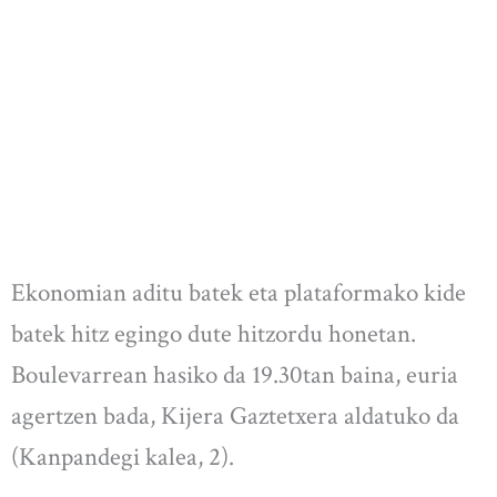
Ekonomian aditu batek eta plataformako kide
batek hitz egingo dute hitzordu honetan.
Boulevarrean hasiko da 19.30tan baina, euria
agertzen bada, Kijera Gaztetxera aldatuko da
(Kanpandegi kalea, 2).