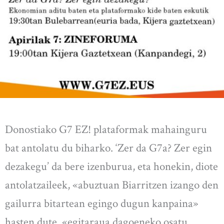
Donostiako G7 EZ! plataformak mahainguru
bat antolatu du biharko. ‘Zer da G7a? Zer egin
dezakegu’ da bere izenburua, eta honekin, diote
antolatzaileek, «abuztuan Biarritzen izango den
gailurra bitartean egingo dugun kanpaina»
hasten dute, «egitaraua dagoeneko osatu