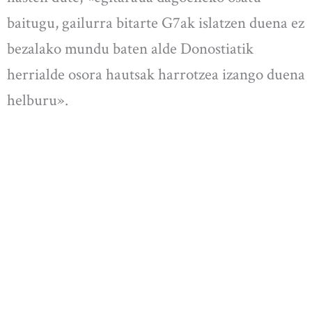
baitugu, gailurra bitarte G7ak islatzen duena ez
bezalako mundu baten alde Donostiatik
herrialde osora hautsak harrotzea izango duena
helburu».