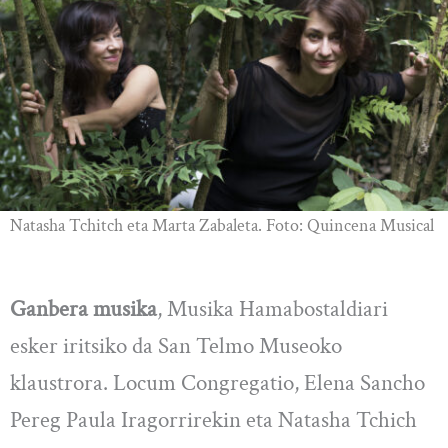
Natasha Tchitch eta Marta Zabaleta. Foto: Quincena Musical
Ganbera musika
, Musika Hamabostaldiari
esker iritsiko da San Telmo Museoko
klaustrora. Locum Congregatio, Elena Sancho
Pereg Paula Iragorrirekin eta Natasha Tchich