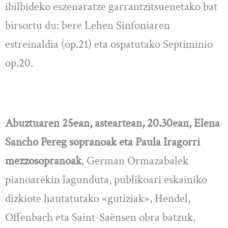
ibilbideko eszenaratze garrantzitsuenetako bat
birsortu du: bere Lehen Sinfoniaren
estreinaldia (op.21) eta ospatutako Septiminio
op.20.
Abuztuaren 25ean, asteartean, 20.30ean, Elena
Sancho Pereg sopranoak eta Paula Iragorri
mezzosopranoak
, German Ormazabalek
pianoarekin lagunduta, publikoari eskainiko
dizkiote hautatutako «gutiziak», Hendel,
Offenbach eta Saint-Saënsen obra batzuk,