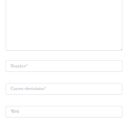
Nombre*
Correo
electrónico*
Web