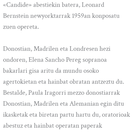
«Candide» abestiekin batera, Leonard
Bernstein newyorktarrak 1959an konposatu
zuen opereta.
Donostian, Madrilen eta Londresen hezi
ondoren, Elena Sancho Pereg sopranoa
bakarlari gisa aritu da mundu osoko
agertokietan eta hainbat obratan antzeztu du.
Bestalde, Paula Iragorri mezzo donostiarrak
Donostian, Madrilen eta Alemanian egin ditu
ikasketak eta biretan partu hartu du, oratorioak
abestuz eta hainbat operatan paperak