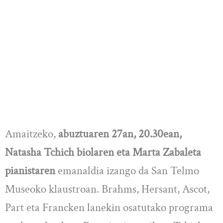
Amaitzeko,
abuztuaren 27an, 20.30ean,
Natasha Tchich biolaren eta Marta Zabaleta
pianistaren
emanaldia izango da San Telmo
Museoko klaustroan. Brahms, Hersant, Ascot,
Part eta Francken lanekin osatutako programa