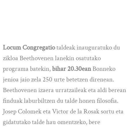
Locum Congregatio
taldeak inauguratuko du
zikloa Beethovenen lanekin osatutako
programa batekin,
bihar 20.30ean
Bonneko
jenioa jaio zela 250 urte betetzen direnean.
Beethovenen izaera urratzaileak eta aldi berean
finduak laburbiltzen du talde honen filosofia.
Josep Colomek eta Victor de la Rosak sortu eta
gidatutako talde hau omentzeko, bere