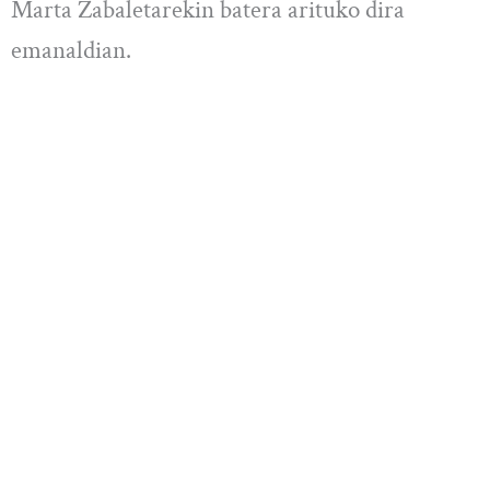
Marta Zabaletarekin batera arituko dira
emanaldian.