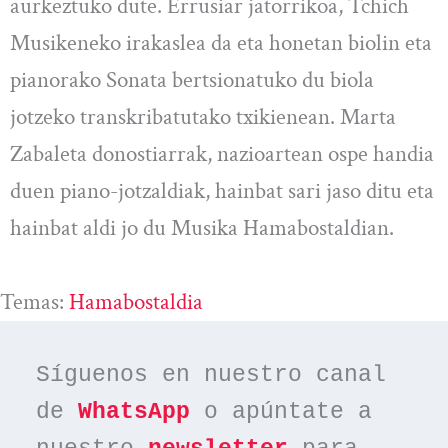
aurkeztuko dute. Errusiar jatorrikoa, Tchich
Musikeneko irakaslea da eta honetan biolin eta
pianorako Sonata bertsionatuko du biola
jotzeko transkribatutako txikienean. Marta
Zabaleta donostiarrak, nazioartean ospe handia
duen piano-jotzaldiak, hainbat sari jaso ditu eta
hainbat aldi jo du Musika Hamabostaldian.
Temas:
Hamabostaldia
Síguenos en nuestro canal 
de 
WhatsApp
 o apúntate a 