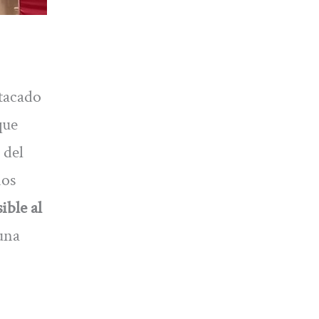
stacado
que
 del
mos
ible al
una