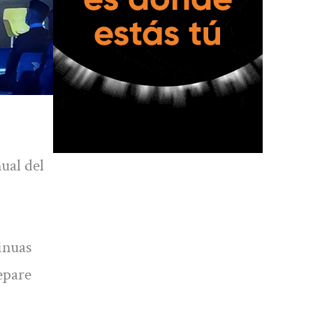
ual del
inuas
epare