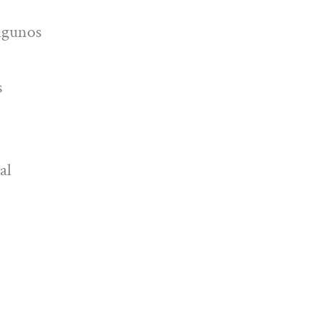
lgunos
s
al