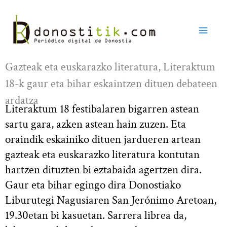
Ir
al
contenido
Gazteak eta euskarazko literatura, Literaktum
18-k gaur eta bihar eskaintzen dituen debateen
ardatza
Literaktum 18 festibalaren bigarren astean
sartu gara, azken astean hain zuzen. Eta
oraindik eskainiko dituen jardueren artean
gazteak eta euskarazko literatura kontutan
hartzen dituzten bi eztabaida agertzen dira.
Gaur eta bihar egingo dira Donostiako
Liburutegi Nagusiaren San Jerónimo Aretoan,
19.30etan bi kasuetan. Sarrera librea da,