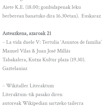
Aiete K.E. (18.00; gonbidapenak leku
berberean banatuko dira 16.30etan). Euskaraz
Asteazkena, azaroak 21
– La vida duele V: Tertulia ‘Asuntos de familia’
Manuel Vilas & Juan José Millás
Tabakalera, Kutxa Kultur plaza (19.30).
Gaztelaniaz
– Wikitaller Literaktum
Literaktum-tik pasako diren
autoreak Wikipedian sartzeko tailerra