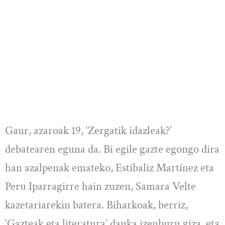
Gaur, azaroak 19, ‘Zergatik idazleak?’
debatearen eguna da. Bi egile gazte egongo dira
han azalpenak emateko, Estibaliz Martínez eta
Peru Iparragirre hain zuzen, Samara Velte
kazetariarekin batera. Biharkoak, berriz,
‘Gazteak eta literatura’ dauka izenburu giza, eta