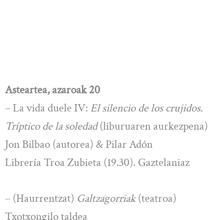
Asteartea, azaroak 20
– La vida duele IV:
El silencio de los crujidos.
Tríptico de la soledad
(liburuaren aurkezpena)
Jon Bilbao (autorea) & Pilar Adón
Librería Troa Zubieta (19.30). Gaztelaniaz
– (Haurrentzat)
Galtzagorriak
(teatroa)
Txotxongilo taldea