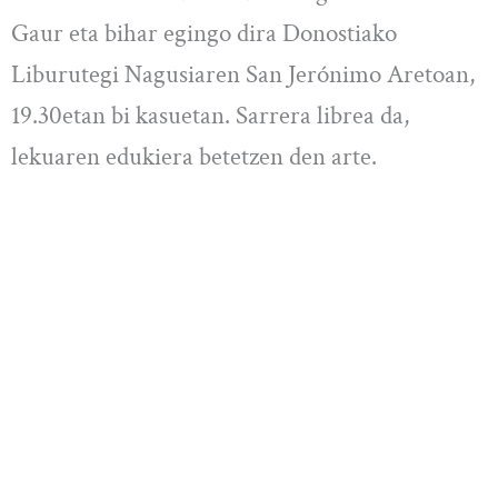
Gaur eta bihar egingo dira Donostiako
Liburutegi Nagusiaren San Jerónimo Aretoan,
19.30etan bi kasuetan. Sarrera librea da,
lekuaren edukiera betetzen den arte.