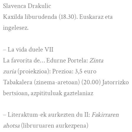
Slavenca Drakulic
Kaxilda liburudenda (18.30). Euskaraz eta
ingelesez.
– La vida duele VII
La favorita de… Edurne Portela:
Zinta
zuria
(proiekzioa): Prezioa: 3,5 euro
Tabakalera (zinema-aretoan) (20.00) Jatorrizko
bertsioan, azpitituluak gaztelaniaz
– Literaktum-ek aurkezten du II:
Fakirraren
ahotsa
(libruruaren aurkezpena)