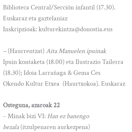
Biblioteca Central/Sección infantil (17.30).
Euskaraz eta gaztelaniaz
Inskripzioak:
kulturekintza@donostia.eus
–
(Haurrentzat)
Aita Manuelen ipuinak
Ipuin kontaketa (18.00) eta Ilustrazio Tailerra
(18.30); Idoia Larrañaga & Gema Ces
Okendo Kultur Etxea (Haurtxokoa). Euskaraz
Osteguna, azaroak 22
– Minak bizi VI:
Han ez banengo
bezala
(itzulpenaren aurkezpena)