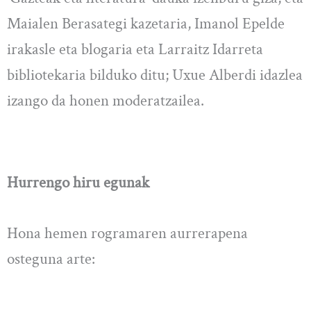
Maialen Berasategi kazetaria, Imanol Epelde
irakasle eta blogaria eta Larraitz Idarreta
bibliotekaria bilduko ditu; Uxue Alberdi idazlea
izango da honen moderatzailea.
Hurrengo hiru egunak
Hona hemen rogramaren aurrerapena
osteguna arte: