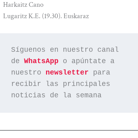
Harkaitz Cano
Lugaritz K.E. (19.30). Euskaraz
Síguenos en nuestro canal 
de 
WhatsApp
 o apúntate a 
nuestro 
newsletter
 para 
recibir las principales 
noticias de la semana