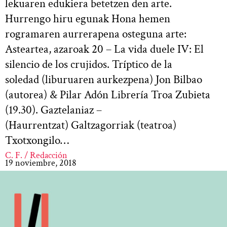
lekuaren edukiera betetzen den arte.
Hurrengo hiru egunak Hona hemen
rogramaren aurrerapena osteguna arte:
Asteartea, azaroak 20 – La vida duele IV: El
silencio de los crujidos. Tríptico de la
soledad (liburuaren aurkezpena) Jon Bilbao
(autorea) & Pilar Adón Librería Troa Zubieta
(19.30). Gaztelaniaz –
(Haurrentzat) Galtzagorriak (teatroa)
Txotxongilo…
C. F. / Redacción
19 noviembre, 2018