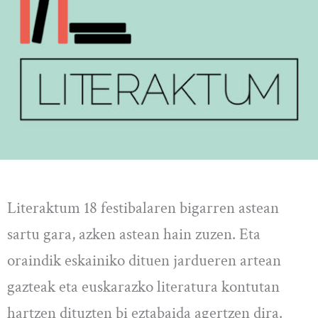
Literaktum 18 festibalaren bigarren astean
sartu gara, azken astean hain zuzen. Eta
oraindik eskainiko dituen jardueren artean
gazteak eta euskarazko literatura kontutan
hartzen dituzten bi eztabaida agertzen dira.