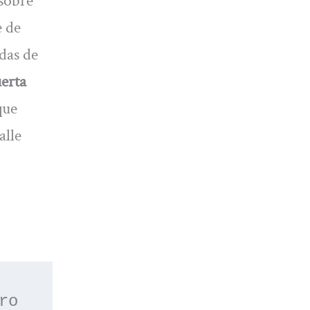
 sobre
e de
das de
erta
que
alle
 o apúntate a nuestro 