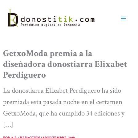
Ir
al
contenido
GetxoModa premia a la
diseñadora donostiarra Elixabet
Perdiguero
La donostiarra Elixabet Perdiguero ha sido
premiada esta pasada noche en el certamen
GetxoModa, que ha cumplido 34 ediciones y
[…]
POR
A. E. / REDACCIÓN
/
8 NOVIEMBRE, 2019