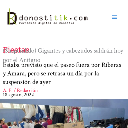
Ir
al
contenido
Fiestas
(Suspendido) Gigantes y cabezudos saldrán hoy
por el Antiguo
Estaba previsto que el paseo fuera por Riberas
y Amara, pero se retrasa un día por la
suspensión de ayer
A. E. / Redacción
18 agosto, 2022