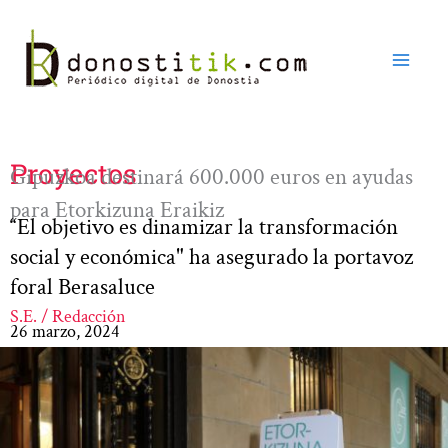
Ir
al
contenido
Proyectos
Gipuzkoa destinará 600.000 euros en ayudas
para Etorkizuna Eraikiz
“El objetivo es dinamizar la transformación
social y económica" ha asegurado la portavoz
foral Berasaluce
S.E. / Redacción
26 marzo, 2024