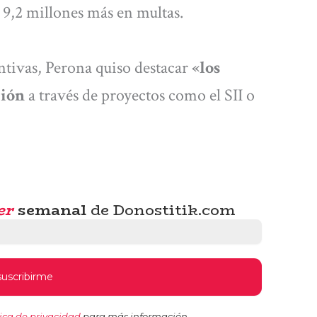
s 9,2 millones más en multas.
ntivas, Perona quiso destacar
«los
ción
a través de proyectos como el SII o
er
semanal
de Donostitik.com
tica de privacidad
para más información.