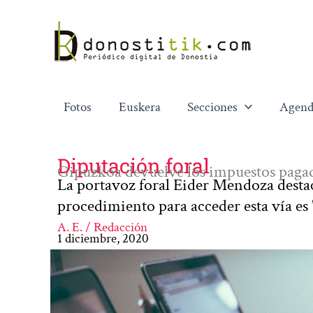
Ir
al
contenido
Fotos
Euskera
Secciones
Agend
Diputación foral
Gipuzkoa devuelve los impuestos pagad
La portavoz foral Eider Mendoza destaca
procedimiento para acceder esta vía es
A. E. / Redacción
1 diciembre, 2020