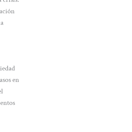
uación
da
riedad
casos en
el
ientos