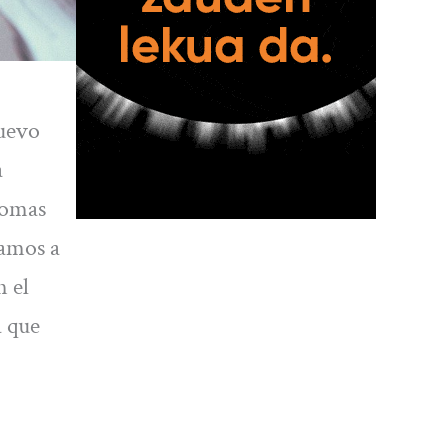
nuevo
a
nomas
vamos a
n el
a que