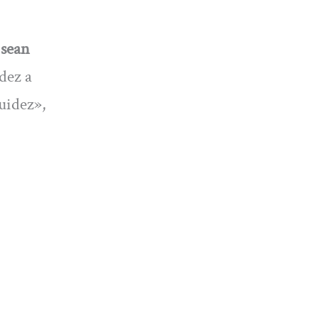
 sean
dez a
quidez»,