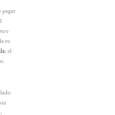
e pagar
l
otro
da es
la
; el
o.
alado
con
.