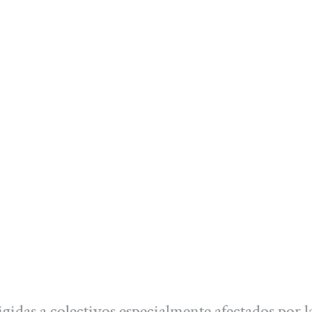
idas a colectivos especialmente afectados por la 