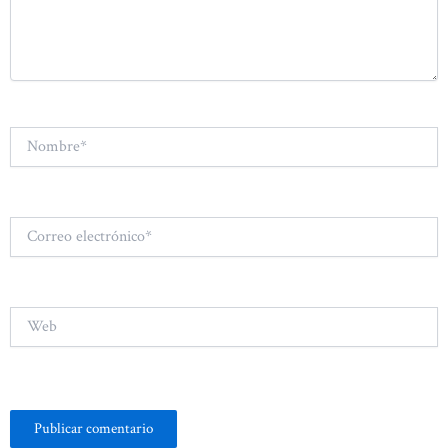
Nombre*
Correo
electrónico*
Web