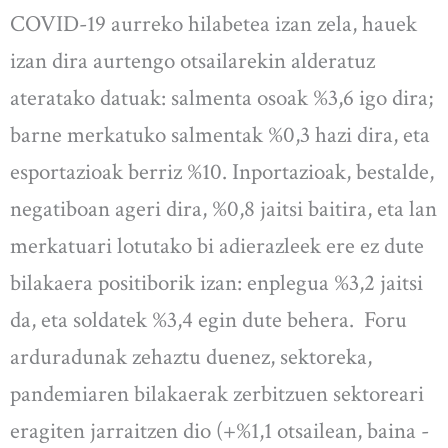
COVID-19 aurreko hilabetea izan zela, hauek
izan dira aurtengo otsailarekin alderatuz
ateratako datuak: salmenta osoak %3,6 igo dira;
barne merkatuko salmentak %0,3 hazi dira, eta
esportazioak berriz %10. Inportazioak, bestalde,
negatiboan ageri dira, %0,8 jaitsi baitira, eta lan
merkatuari lotutako bi adierazleek ere ez dute
bilakaera positiborik izan: enplegua %3,2 jaitsi
da, eta soldatek %3,4 egin dute behera. Foru
arduradunak zehaztu duenez, sektoreka,
pandemiaren bilakaerak zerbitzuen sektoreari
eragiten jarraitzen dio (+%1,1 otsailean, baina -