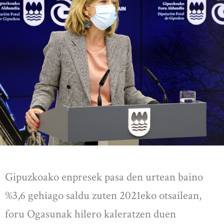
Gipuzkoako enpresek pasa den urtean baino
%3,6 gehiago saldu zuten 2021eko otsailean,
foru Ogasunak hilero kaleratzen duen