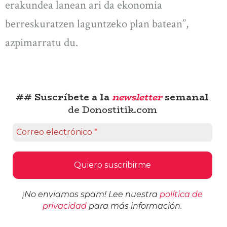
erakundea lanean ari da ekonomia
berreskuratzen laguntzeko plan batean”,
azpimarratu du.
## Suscríbete a la
newsletter
semanal
de Donostitik.com
¡No enviamos spam! Lee nuestra
política de
privacidad
para más información.