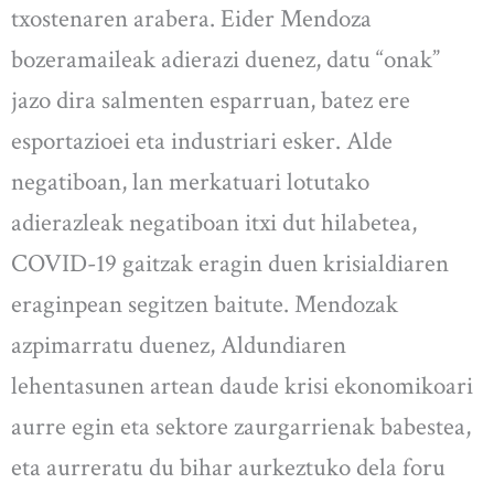
txostenaren arabera. Eider Mendoza
bozeramaileak adierazi duenez, datu “onak”
jazo dira salmenten esparruan, batez ere
esportazioei eta industriari esker. Alde
negatiboan, lan merkatuari lotutako
adierazleak negatiboan itxi dut hilabetea,
COVID-19 gaitzak eragin duen krisialdiaren
eraginpean segitzen baitute. Mendozak
azpimarratu duenez, Aldundiaren
lehentasunen artean daude krisi ekonomikoari
aurre egin eta sektore zaurgarrienak babestea,
eta aurreratu du bihar aurkeztuko dela foru