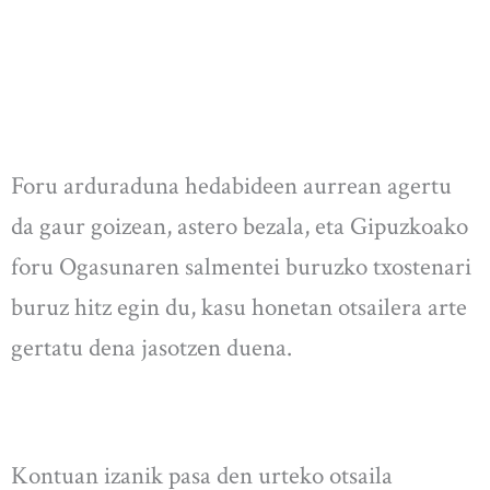
Foru arduraduna hedabideen aurrean agertu
da gaur goizean, astero bezala, eta Gipuzkoako
foru Ogasunaren salmentei buruzko txostenari
buruz hitz egin du, kasu honetan otsailera arte
gertatu dena jasotzen duena.
Kontuan izanik pasa den urteko otsaila