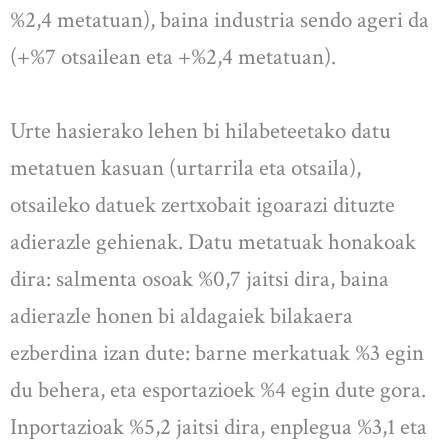
%2,4 metatuan), baina industria sendo ageri da
(+%7 otsailean eta +%2,4 metatuan).
Urte hasierako lehen bi hilabeteetako datu
metatuen kasuan (urtarrila eta otsaila),
otsaileko datuek zertxobait igoarazi dituzte
adierazle gehienak. Datu metatuak honakoak
dira: salmenta osoak %0,7 jaitsi dira, baina
adierazle honen bi aldagaiek bilakaera
ezberdina izan dute: barne merkatuak %3 egin
du behera, eta esportazioek %4 egin dute gora.
Inportazioak %5,2 jaitsi dira, enplegua %3,1 eta