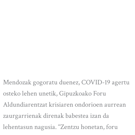
Mendozak gogoratu duenez, COVID-19 agertu
osteko lehen unetik, Gipuzkoako Foru
Aldundiarentzat krisiaren ondorioen aurrean
zaurgarrienak direnak babestea izan da
lehentasun nagusia. “Zentzu honetan, foru