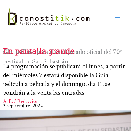
Ir
al
contenido
En pantalla grande
Glenn Close presidirá el jurado oficial del 70º
Festival de San Sebastián
La programación se publicará el lunes, a partir
del miércoles 7 estará disponible la Guía
película a película y el domingo, día 11, se
pondrán a la venta las entradas
A. E. / Redacción
2 septiembre, 2022