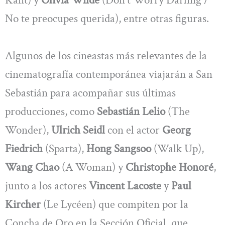
Kant) y
Olivia Wilde
(Don’t Worry Darling /
No te preocupes querida), entre otras figuras.
Algunos de los cineastas más relevantes de la
cinematografía contemporánea viajarán a San
Sebastián para acompañar sus últimas
producciones, como
Sebastián Lelio
(The
Wonder),
Ulrich Seidl
con el actor
Georg
Fiedrich
(Sparta),
Hong Sangsoo
(Walk Up),
Wang Chao
(A Woman) y
Christophe Honoré
,
junto a los actores
Vincent Lacoste
y
Paul
Kircher
(Le Lycéen) que compiten por la
Concha de Oro en la Sección Oficial, que