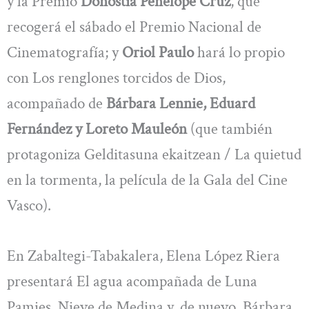
y la Premio
Donostia Penélope Cruz
, que
recogerá el sábado el Premio Nacional de
Cinematografía; y
Oriol Paulo
hará lo propio
con Los renglones torcidos de Dios,
acompañado de
Bárbara Lennie, Eduard
Fernández y Loreto Mauleón
(que también
protagoniza Gelditasuna ekaitzean / La quietud
en la tormenta, la película de la Gala del Cine
Vasco).
En Zabaltegi-Tabakalera, Elena López Riera
presentará El agua acompañada de Luna
Pamies, Nieve de Medina y, de nuevo, Bárbara