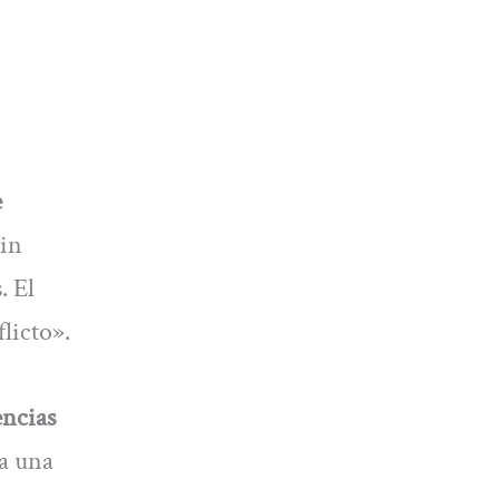
e
Sin
. El
licto».
encias
 a una