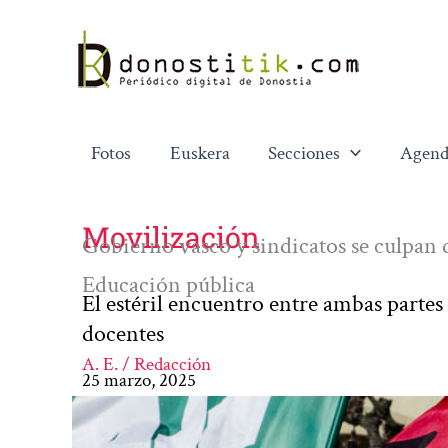
Ir
al
contenido
Fotos
Euskera
Secciones
Agend
Movilización
Gobierno vasco y sindicatos se culpan d
Educación pública
El estéril encuentro entre ambas partes
docentes
A. E. / Redacción
25 marzo, 2025