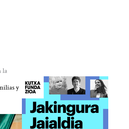
 la
milias y