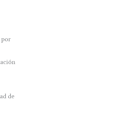
 por
lación
dad de