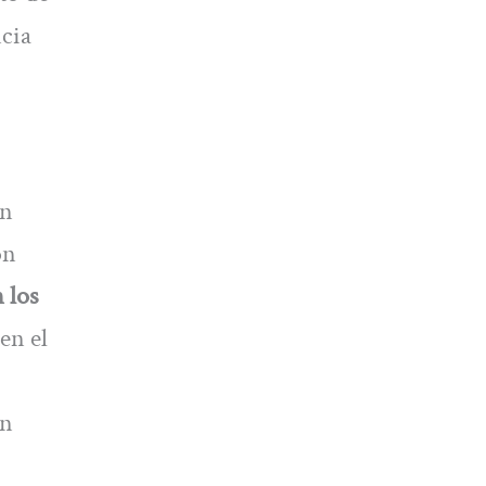
cia
on
ón
 los
en el
ún