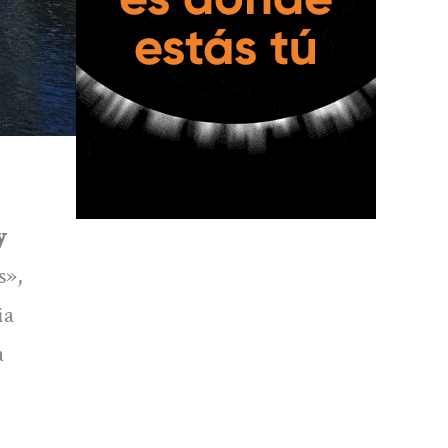
y
s»,
ia
a