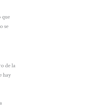
o que
o se
ro de la
e hay
a