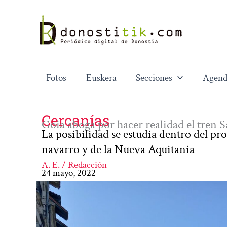
Ir
al
contenido
Fotos
Euskera
Secciones
Agend
Cercanías
Goia aboga por hacer realidad el tren
La posibilidad se estudia dentro del p
navarro y de la Nueva Aquitania
A. E. / Redacción
24 mayo, 2022