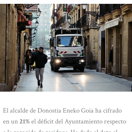
El alcalde de Donostia Eneko Goia ha cifrado
en un
21%
el déficit del Ayuntamiento respecto