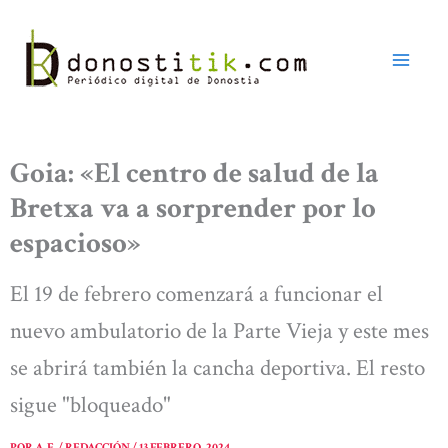
Ir
al
contenido
Goia: «El centro de salud de la
Bretxa va a sorprender por lo
espacioso»
El 19 de febrero comenzará a funcionar el
nuevo ambulatorio de la Parte Vieja y este mes
se abrirá también la cancha deportiva. El resto
sigue "bloqueado"
POR
A. E. / REDACCIÓN
/
13 FEBRERO, 2024