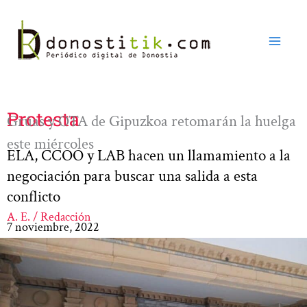
Ir
al
contenido
Protesta
Grúas y OTA de Gipuzkoa retomarán la huelga
este miércoles
ELA, CCOO y LAB hacen un llamamiento a la
negociación para buscar una salida a esta
conflicto
A. E. / Redacción
7 noviembre, 2022