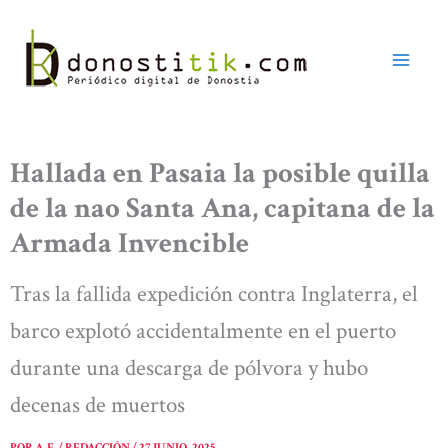
Ir
al
contenido
Hallada en Pasaia la posible quilla
de la nao Santa Ana, capitana de la
Armada Invencible
Tras la fallida expedición contra Inglaterra, el
barco explotó accidentalmente en el puerto
durante una descarga de pólvora y hubo
decenas de muertos
POR
A. E. / REDACCIÓN
/
27 JUNIO, 2025