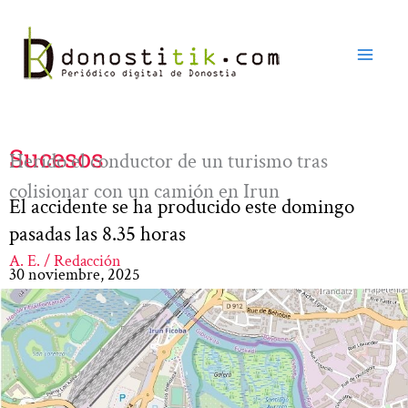
Ir
al
contenido
Sucesos
Herido el conductor de un turismo tras
colisionar con un camión en Irun
El accidente se ha producido este domingo
pasadas las 8.35 horas
A. E. / Redacción
30 noviembre, 2025