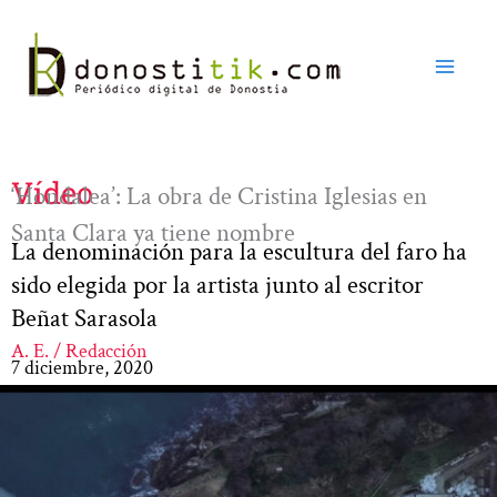
Ir
al
contenido
Vídeo
‘Hondalea’: La obra de Cristina Iglesias en
Santa Clara ya tiene nombre
La denominación para la escultura del faro ha
sido elegida por la artista junto al escritor
Beñat Sarasola
A. E. / Redacción
7 diciembre, 2020