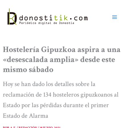
Ir
al
contenido
Hostelería Gipuzkoa aspira a una
«desescalada amplia» desde este
mismo sábado
Hoy se han dado los detalles sobre la
reclamación de 134 hosteleros gipuzkoanos al
Estado por las pérdidas durante el primer
Estado de Alarma
POR
A. E. / REDACCIÓN
/
18 JUNIO, 2021