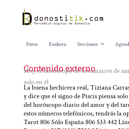
Ir
al
contenido
Fotos
Euskera
Secciones
Agend
Contenido externo
Hoy, el horóscopo de los amarres de amo
solo en él
La buena hechicera real, Tiziana Carra
y dice que el signo de Piscis piensa sol
del horóscopo diario del amor y del tar
estos números telefónicos, tendrás la o
Tarot 806 Sólo España 806 533 442 Líne