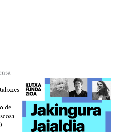
ensa
talones
io de
ascosa
0