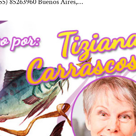
55) 85263960 Buenos Aires,…