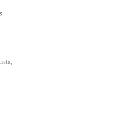
s
ista,