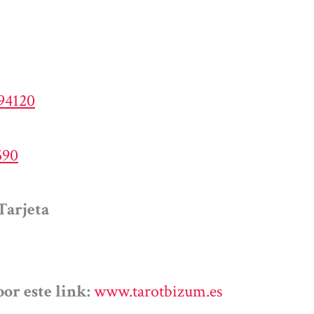
194120
590
Tarjeta
or este link:
www.tarotbizum.es