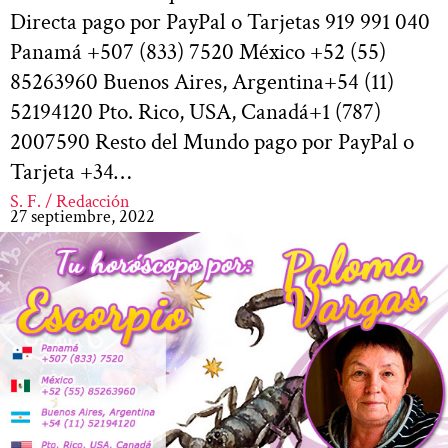
Directa pago por PayPal o Tarjetas 919 991 040
Panamá +507 (833) 7520 México +52 (55)
85263960 Buenos Aires, Argentina+54 (11)
52194120 Pto. Rico, USA, Canadá+1 (787)
2007590 Resto del Mundo pago por PayPal o
Tarjeta +34…
S. F. / Redacción
27 septiembre, 2022