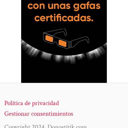
Política de privacidad
Gestionar consentimientos
Copyright 2024. Donostitik.com