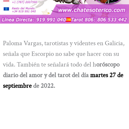
Paloma Vargas, tarotistas y videntes en Galicia,
señala que Escorpio no sabe que hacer con su
vida. También te señalará todo del h
oróscopo
diario del amor y del tarot del día
martes 27 de
septiembre
de 2022.