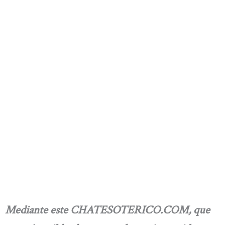
Mediante este CHATESOTERICO.COM, que