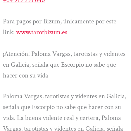
Para pagos por Bizum, únicamente por este
link:
www.tarotbizum.es
¡Atención! Paloma Vargas, tarotistas y videntes
en Galicia, señala que Escorpio no sabe que
hacer con su vida
Paloma Vargas, tarotistas y videntes en Galicia,
señala que Escorpio no sabe que hacer con su
vida. La buena vidente real y certera, Paloma
Vargas, tarotistas y videntes en Galicia, señala