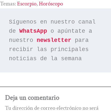
Temas:
Escorpio
, 
Horóscopo
Síguenos en nuestro canal 
de 
WhatsApp
 o apúntate a 
nuestro 
newsletter
 para 
recibir las principales 
noticias de la semana
Deja un comentario
Tu dirección de correo electrónico no será