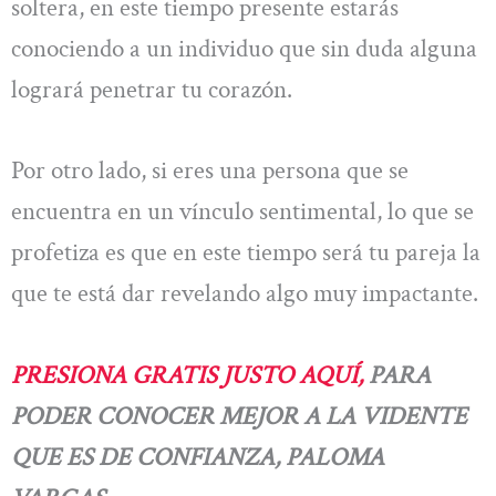
soltera, en este tiempo presente estarás
conociendo a un individuo que sin duda alguna
logrará penetrar tu corazón.
Por otro lado, si eres una persona que se
encuentra en un vínculo sentimental, lo que se
profetiza es que en este tiempo será tu pareja la
que te está dar revelando algo muy impactante.
PRESIONA GRATIS JUSTO AQUÍ,
PARA
PODER CONOCER MEJOR A LA VIDENTE
QUE ES DE CONFIANZA, PALOMA