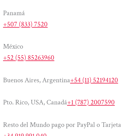
Panamá
+507 (833) 7520
México
+52 (55) 85263960
Buenos Aires, Argentina
+54 (11) 52194120
Pto. Rico, USA, Canadá
+1 (787) 2007590
Resto del Mundo pago por PayPal o Tarjeta
+34 919 991 040