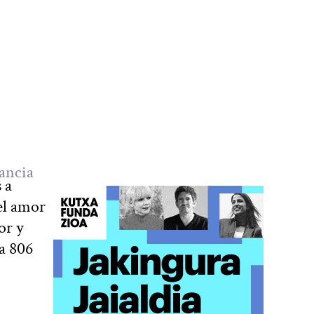
tancia
 a
del amor
or y
a 806