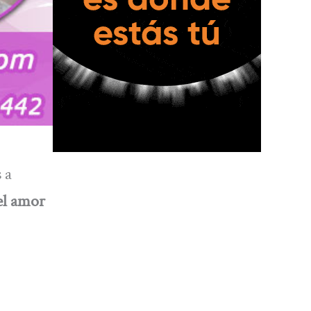
 a
el amor