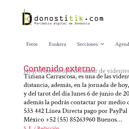
Ir
al
contenido
Fotos
Euskera
Secciones
Agend
Contenido externo
Hoy, el horóscopo del amor de videntes 
Tiziana Carrascosa, es una de las vident
distancia, además, en la jornada de hoy
y del tarot del día lunes 6 de junio de 2
además la podrás contactar por medio 
533 442 Línea Directa pago por PayPal
México +52 (55) 85263960 Buenos…
S. F. / Redacción