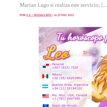
Marian Lugo si realiza este servicio, […
POR
S. F. / REDACCIÓN
/
16 JUNIO, 2022