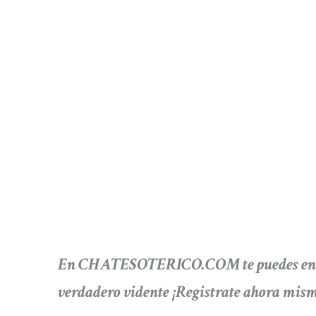
En CHATESOTERICO.COM te puedes entrar
verdadero vidente ¡Registrate ahora mis