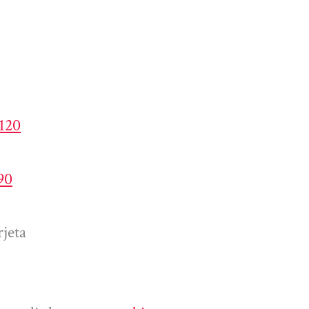
4120
90
jeta