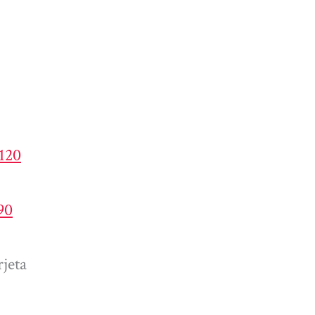
4120
90
jeta