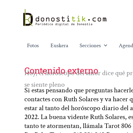
Ir
al
contenido
Fotos
Euskera
Secciones
Agend
Contenido externo
Hoy, el horóscopo del amor dice qué pr
se siente pleno
Si estas pensando que preguntas hacerl
contactes con Ruth Solares y va hacer q
estar al tanto del horóscopo diario del 
2022. La buena vidente Ruth Solares, es
tanto te atormentan, llámala Tarot 806