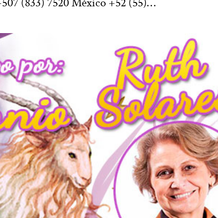
 +507 (833) 7520 México +52 (55)…