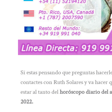
Si estas pensando que preguntas hacerl
contactes con Ruth Solares y va hacer q
estar al tanto del
horóscopo diario del a
2022.