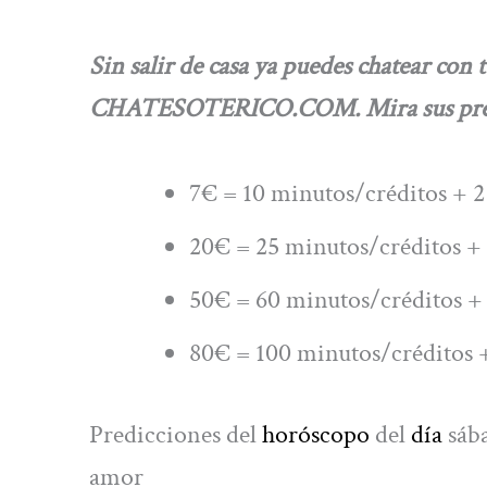
Sin salir de casa ya puedes chatear con 
CHATESOTERICO.COM. Mira sus prec
7€ = 10 minutos/créditos + 2
20€ = 25 minutos/créditos + 
50€ = 60 minutos/créditos + 
80€ = 100 minutos/créditos +
Predicciones del
horóscopo
del
día
sáb
amor