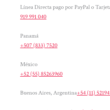
Línea Directa pago por PayPal o Tarjet
919 991 040
Panamá
+507 (833) 7520
México
+52 (55) 85263960
Buenos Aires, Argentina
+54 (11) 5219