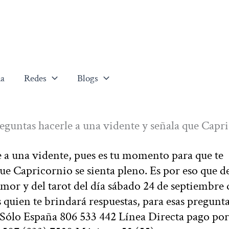
a
Redes
Blogs
eguntas hacerle a una vidente y señala que Capr
e a una vidente, pues es tu momento para que te
ue Capricornio se sienta pleno. Es por eso que d
amor y del tarot del día sábado 24 de septiembre 
 quien te brindará respuestas, para esas pregunt
 Sólo España 806 533 442 Línea Directa pago por