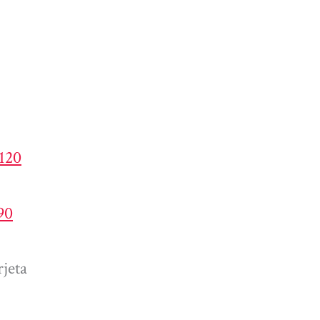
4120
90
jeta