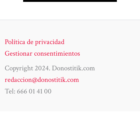
Política de privacidad
Gestionar consentimientos
Copyright 2024. Donostitik.com
redaccion@donostitik.com
Tel: 666 01 41 00