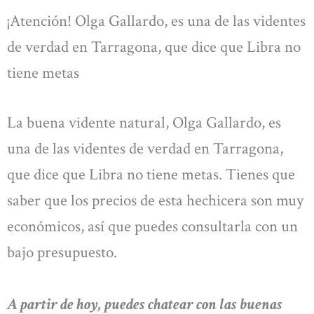
¡Atención! Olga Gallardo, es una de las videntes
de verdad en Tarragona, que dice que Libra no
tiene metas
La buena vidente natural, Olga Gallardo, es
una de las videntes de verdad en Tarragona,
que dice que Libra no tiene metas. Tienes que
saber que los precios de esta hechicera son muy
económicos, así que puedes consultarla con un
bajo presupuesto.
A partir de hoy, puedes chatear con las buenas