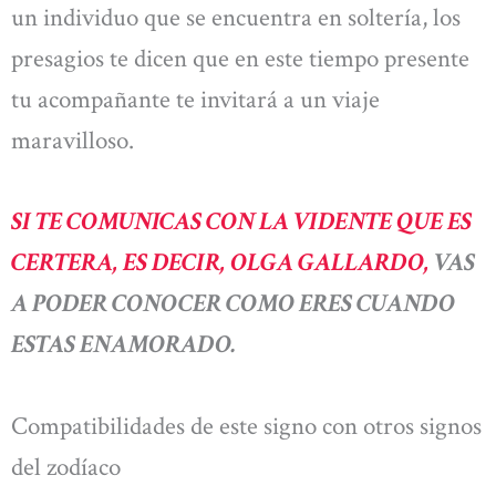
un individuo que se encuentra en soltería, los
presagios te dicen que en este tiempo presente
tu acompañante te invitará a un viaje
maravilloso.
SI TE COMUNICAS CON LA VIDENTE QUE ES
CERTERA, ES DECIR, OLGA GALLARDO,
VAS
A PODER CONOCER COMO ERES CUANDO
ESTAS ENAMORADO.
Compatibilidades de este signo con otros signos
del zodíaco