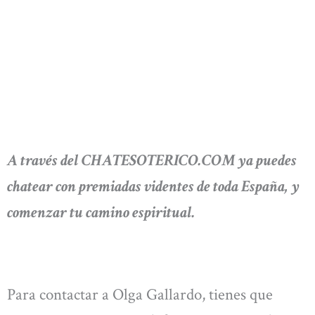
A través del CHATESOTERICO.COM ya puedes
chatear con premiadas videntes de toda España, y
comenzar tu camino espiritual.
Para contactar a Olga Gallardo, tienes que