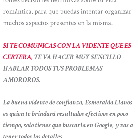
tomes decisiones definitivas sobre tu vida
romántica, para que puedas intentar organizar
muchos aspectos presentes en la misma.
SI TE COMUNICAS CON LA VIDENTE QUE ES
CERTERA,
TE VA HACER MUY SENCILLO
HABLAR TODOS TUS PROBLEMAS
AMOROROS.
La buena vidente de confianza, Esmeralda Llanos
es quien te brindará resultados efectivos en poco
tiempo, solo tienes que buscarla en Google, y vas a
tener todos los detalles.