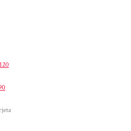
4120
90
jeta