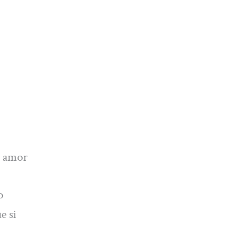
l amor
o
e si