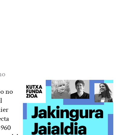
no
io no
l
ier
ecta
3960