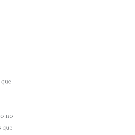
 que
io no
s que