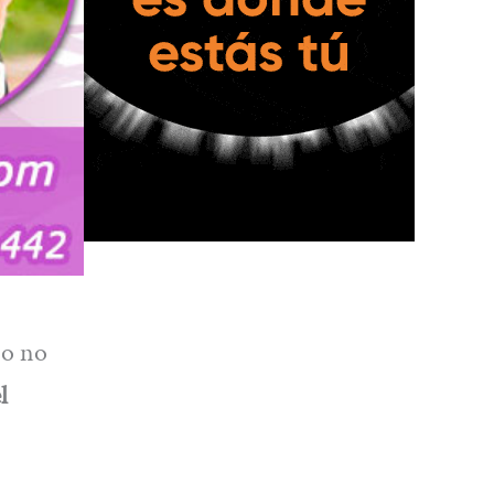
io no
l