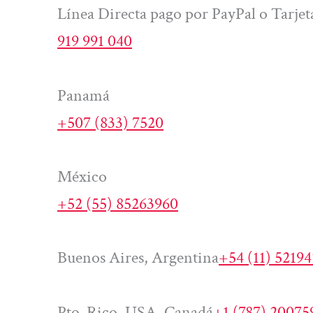
Línea Directa pago por PayPal o Tarjet
919 991 040
Panamá
+507 (833) 7520
México
+52 (55) 85263960
Buenos Aires, Argentina
+54 (11) 5219
Pto. Rico, USA, Canadá
+1 (787) 20075