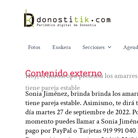
Ir
al
contenido
Fotos
Euskera
Secciones
Agend
Contenido externo
Hoy, el horóscopo presenta los amarre
tiene pareja estable
Sonia Jiménez, brinda brinda los amar
tiene pareja estable. Asimismo, te dirá 
día martes 27 de septiembre de 2022. P
momento puedes llamar a Sonia Jiméne
pago por PayPal o Tarjetas 919 991 04