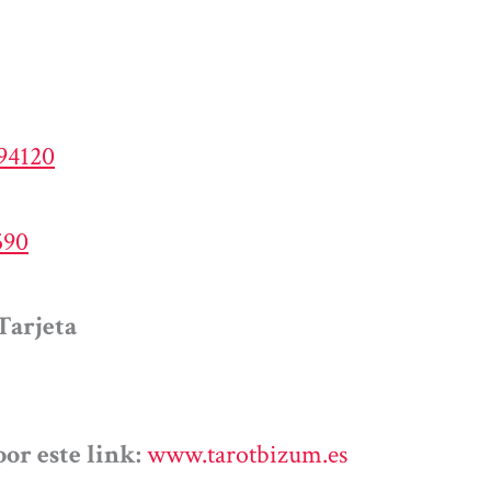
194120
590
Tarjeta
or este link:
www.tarotbizum.es