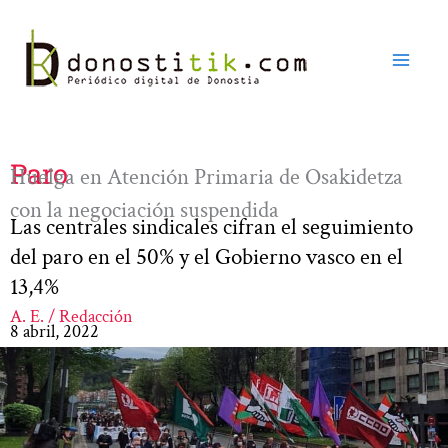
Ir
al
contenido
Paro
Huelga en Atención Primaria de Osakidetza
con la negociación suspendida
Las centrales sindicales cifran el seguimiento
del paro en el 50% y el Gobierno vasco en el
13,4%
A. E. / Redacción
8 abril, 2022