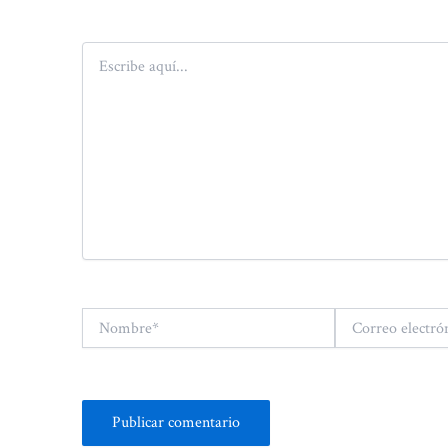
Escribe
aquí...
Nombre*
Correo
electrónico*