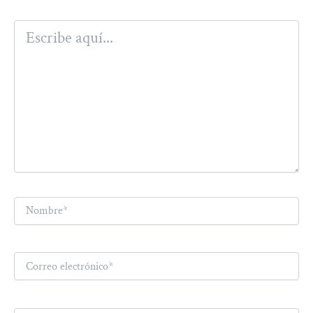
Escribe
aquí...
Nombre*
Correo
electrónico*