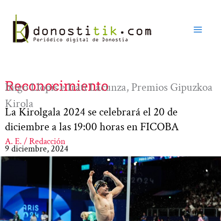
Ir
al
contenido
Reconocimiento
Iñigo Llopis e Irati Lacunza, Premios Gipuzkoa
Kirola
La Kirolgala 2024 se celebrará el 20 de
diciembre a las 19:00 horas en FICOBA
A. E. / Redacción
9 diciembre, 2024