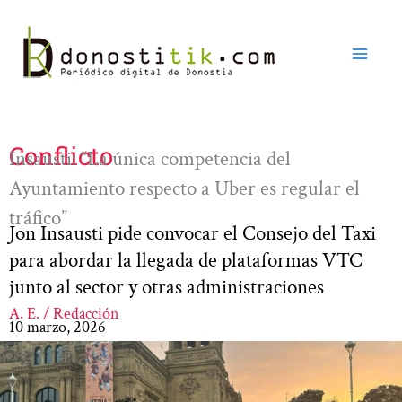
Ir
al
contenido
Conflicto
Insausti: “La única competencia del
Ayuntamiento respecto a Uber es regular el
tráfico”
Jon Insausti pide convocar el Consejo del Taxi
para abordar la llegada de plataformas VTC
junto al sector y otras administraciones
A. E. / Redacción
10 marzo, 2026